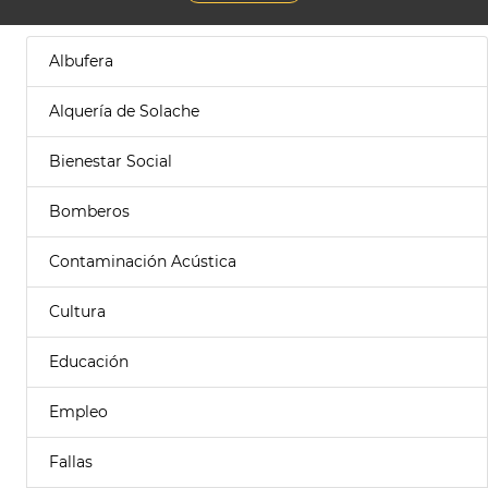
Albufera
Alquería de Solache
Bienestar Social
Bomberos
Contaminación Acústica
Cultura
Educación
Empleo
Fallas