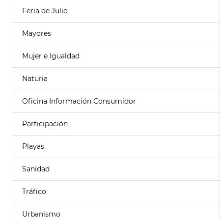
Feria de Julio
Mayores
Mujer e Igualdad
Naturia
Oficina Información Consumidor
Participación
Playas
Sanidad
Tráfico
Urbanismo