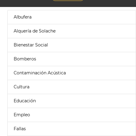
Albufera
Alquería de Solache
Bienestar Social
Bomberos
Contaminación Acústica
Cultura
Educación
Empleo
Fallas