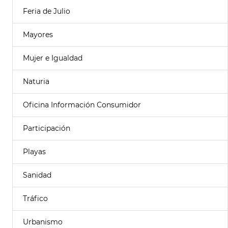
Feria de Julio
Mayores
Mujer e Igualdad
Naturia
Oficina Información Consumidor
Participación
Playas
Sanidad
Tráfico
Urbanismo