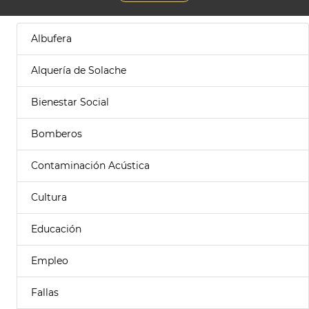
Albufera
Alquería de Solache
Bienestar Social
Bomberos
Contaminación Acústica
Cultura
Educación
Empleo
Fallas