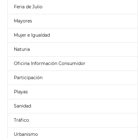
Feria de Julio
Mayores
Mujer e Igualdad
Naturia
Oficina Información Consumidor
Participación
Playas
Sanidad
Tráfico
Urbanismo