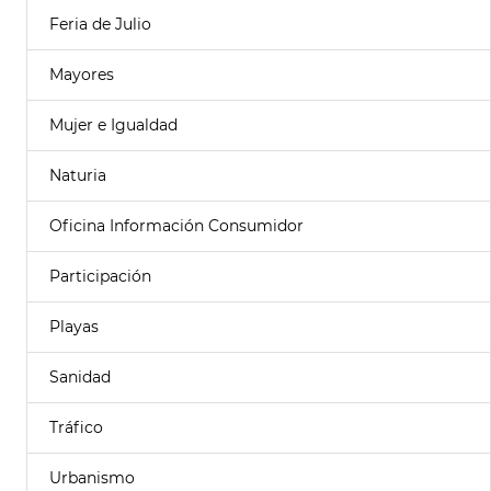
Feria de Julio
Mayores
Mujer e Igualdad
Naturia
Oficina Información Consumidor
Participación
Playas
Sanidad
Tráfico
Urbanismo