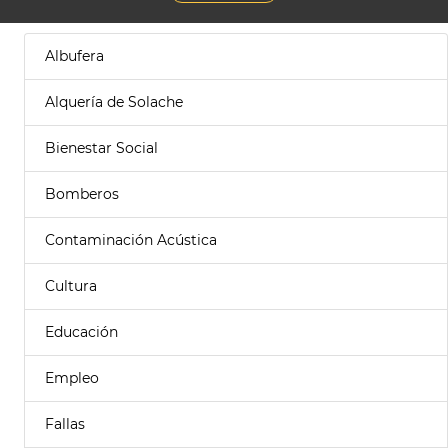
Albufera
Alquería de Solache
Bienestar Social
Bomberos
Contaminación Acústica
Cultura
Educación
Empleo
Fallas