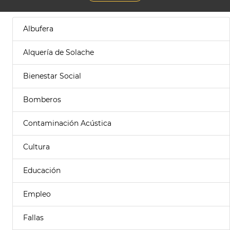
Albufera
Alquería de Solache
Bienestar Social
Bomberos
Contaminación Acústica
Cultura
Educación
Empleo
Fallas