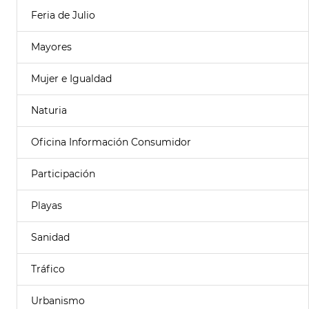
Feria de Julio
Mayores
Mujer e Igualdad
Naturia
Oficina Información Consumidor
Participación
Playas
Sanidad
Tráfico
Urbanismo