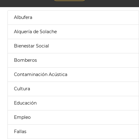
Albufera
Alquería de Solache
Bienestar Social
Bomberos
Contaminación Acústica
Cultura
Educación
Empleo
Fallas