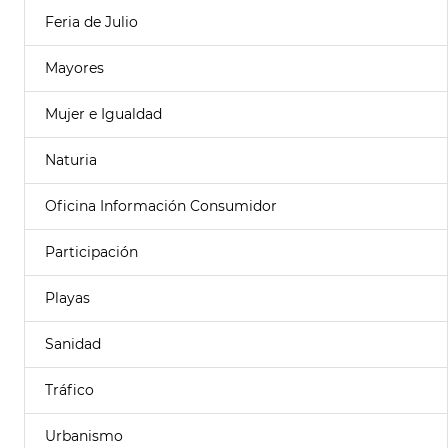
Feria de Julio
Mayores
Mujer e Igualdad
Naturia
Oficina Información Consumidor
Participación
Playas
Sanidad
Tráfico
Urbanismo