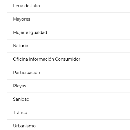
Feria de Julio
Mayores
Mujer e Igualdad
Naturia
Oficina Información Consumidor
Participación
Playas
Sanidad
Tráfico
Urbanismo