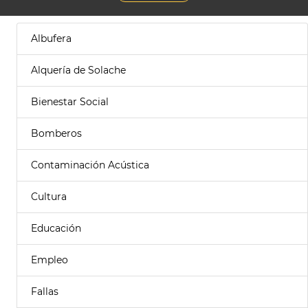
Albufera
Alquería de Solache
Bienestar Social
Bomberos
Contaminación Acústica
Cultura
Educación
Empleo
Fallas