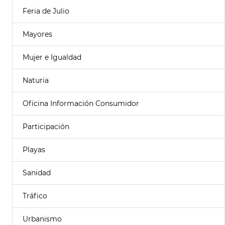
Feria de Julio
Mayores
Mujer e Igualdad
Naturia
Oficina Información Consumidor
Participación
Playas
Sanidad
Tráfico
Urbanismo