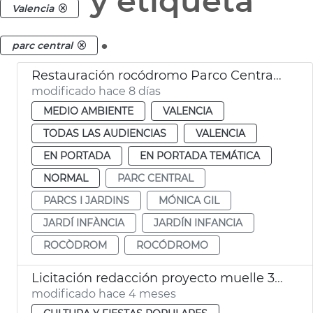
y etiqueta
Valencia
.
parc central
Restauración rocódromo Parco Central València
modificado hace 8 días
MEDIO AMBIENTE
VALENCIA
TODAS LAS AUDIENCIAS
VALENCIA
EN PORTADA
EN PORTADA TEMÁTICA
NORMAL
PARC CENTRAL
PARCS I JARDINS
MÓNICA GIL
JARDÍ INFÀNCIA
JARDÍN INFANCIA
ROCÒDROM
ROCÓDROMO
Licitación redacción proyecto muelle 3 Parc Central València. Espaci Valdés
modificado hace 4 meses