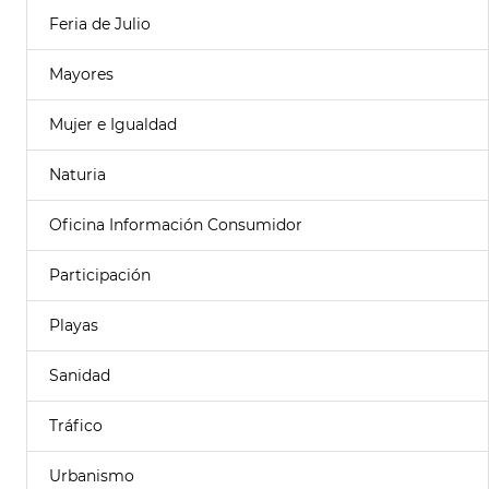
Feria de Julio
Mayores
Mujer e Igualdad
Naturia
Oficina Información Consumidor
Participación
Playas
Sanidad
Tráfico
Urbanismo