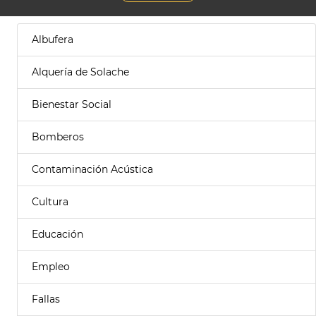
Albufera
Alquería de Solache
Bienestar Social
Bomberos
Contaminación Acústica
Cultura
Educación
Empleo
Fallas