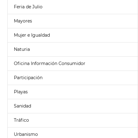
Feria de Julio
Mayores
Mujer e Igualdad
Naturia
Oficina Información Consumidor
Participación
Playas
Sanidad
Tráfico
Urbanismo