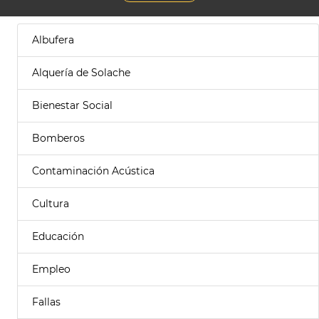
Albufera
Alquería de Solache
Bienestar Social
Bomberos
Contaminación Acústica
Cultura
Educación
Empleo
Fallas