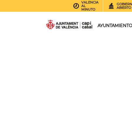
VALENCIA
GOBIER
AL
ABIERTO
MINUTO
AYUNTAMIENT