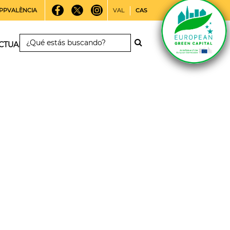
PPVALÈNCIA
VAL
CAS
CTUALIDAD