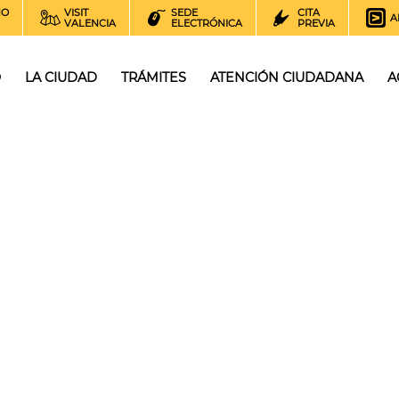
NO
VISIT
SEDE
CITA
A
VALENCIA
ELECTRÓNICA
PREVIA
O
LA CIUDAD
TRÁMITES
ATENCIÓN CIUDADANA
A