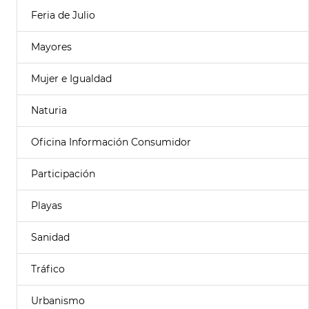
Feria de Julio
Mayores
Mujer e Igualdad
Naturia
Oficina Información Consumidor
Participación
Playas
Sanidad
Tráfico
Urbanismo