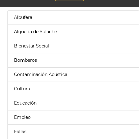
Albufera
Alquería de Solache
Bienestar Social
Bomberos
Contaminación Acústica
Cultura
Educación
Empleo
Fallas