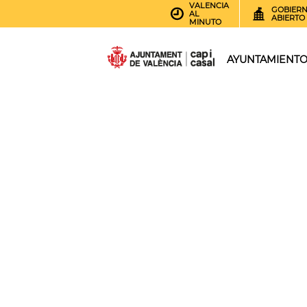
VALENCIA
GOBIER
AL
ABIERTO
MINUTO
AYUNTAMIENT