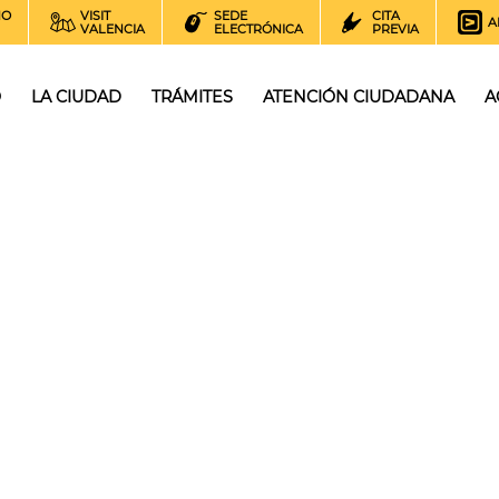
NO
VISIT
SEDE
CITA
A
VALENCIA
ELECTRÓNICA
PREVIA
O
LA CIUDAD
TRÁMITES
ATENCIÓN CIUDADANA
A