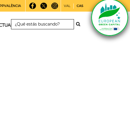
PPVALÈNCIA
VAL
CAS
CTUALIDAD