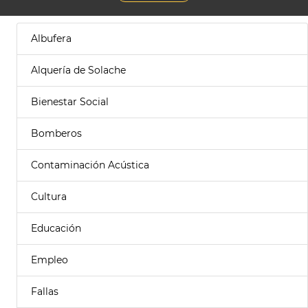
Albufera
Alquería de Solache
Bienestar Social
Bomberos
Contaminación Acústica
Cultura
Educación
Empleo
Fallas