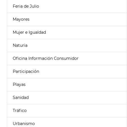
Feria de Julio
Mayores
Mujer e Igualdad
Naturia
Oficina Información Consumidor
Participación
Playas
Sanidad
Tráfico
Urbanismo