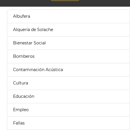
Albufera
Alquería de Solache
Bienestar Social
Bomberos
Contaminación Acústica
Cultura
Educación
Empleo
Fallas