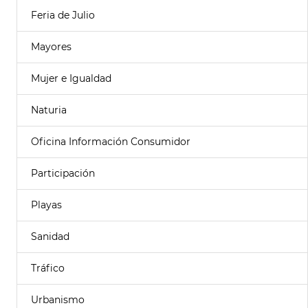
Feria de Julio
Mayores
Mujer e Igualdad
Naturia
Oficina Información Consumidor
Participación
Playas
Sanidad
Tráfico
Urbanismo