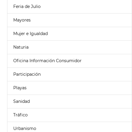
Feria de Julio
Mayores
Mujer e Igualdad
Naturia
Oficina Información Consumidor
Participación
Playas
Sanidad
Tráfico
Urbanismo