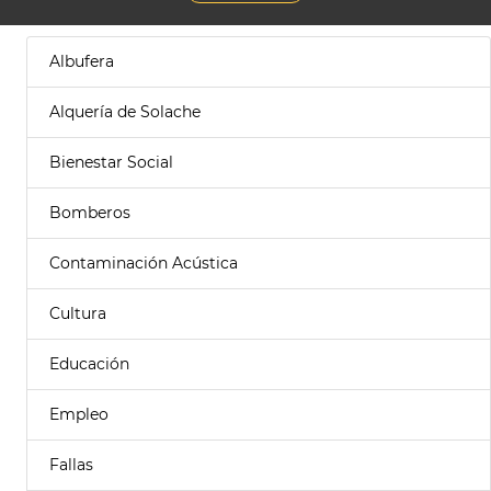
Albufera
Alquería de Solache
Bienestar Social
Bomberos
Contaminación Acústica
Cultura
Educación
Empleo
Fallas