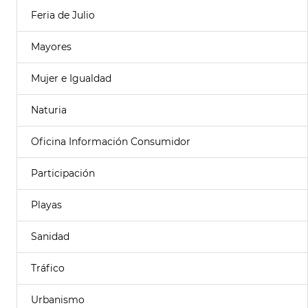
Feria de Julio
Mayores
Mujer e Igualdad
Naturia
Oficina Información Consumidor
Participación
Playas
Sanidad
Tráfico
Urbanismo