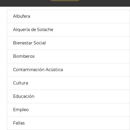
Albufera
Alquería de Solache
Bienestar Social
Bomberos
Contaminación Acústica
Cultura
Educación
Empleo
Fallas