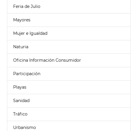
Feria de Julio
Mayores
Mujer e Igualdad
Naturia
Oficina Información Consumidor
Participación
Playas
Sanidad
Tráfico
Urbanismo