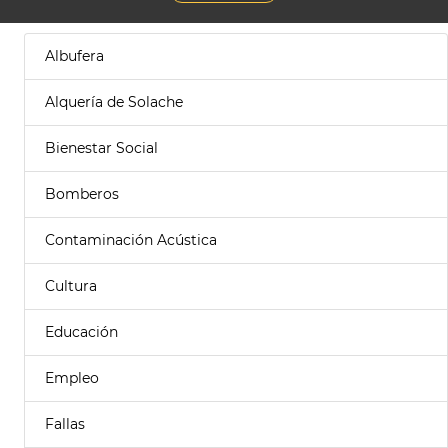
Albufera
Alquería de Solache
Bienestar Social
Bomberos
Contaminación Acústica
Cultura
Educación
Empleo
Fallas