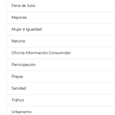
Feria de Julio
Mayores
Mujer e Igualdad
Naturia
Oficina Información Consumidor
Participación
Playas
Sanidad
Tráfico
Urbanismo