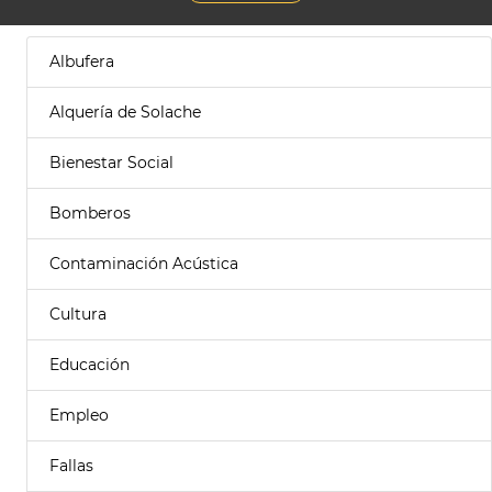
Albufera
Alquería de Solache
Bienestar Social
Bomberos
Contaminación Acústica
Cultura
Educación
Empleo
Fallas