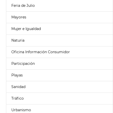
Feria de Julio
Mayores
Mujer e Igualdad
Naturia
Oficina Información Consumidor
Participación
Playas
Sanidad
Tráfico
Urbanismo