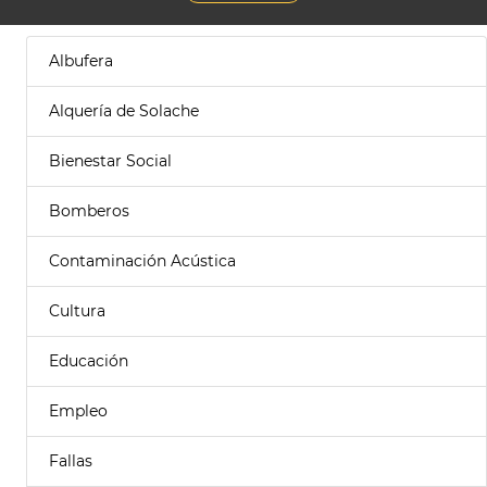
Albufera
Alquería de Solache
Bienestar Social
Bomberos
Contaminación Acústica
Cultura
Educación
Empleo
Fallas