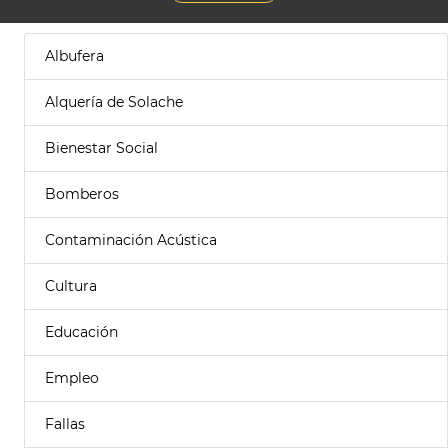
Albufera
Alquería de Solache
Bienestar Social
Bomberos
Contaminación Acústica
Cultura
Educación
Empleo
Fallas