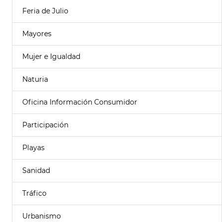
Feria de Julio
Mayores
Mujer e Igualdad
Naturia
Oficina Información Consumidor
Participación
Playas
Sanidad
Tráfico
Urbanismo