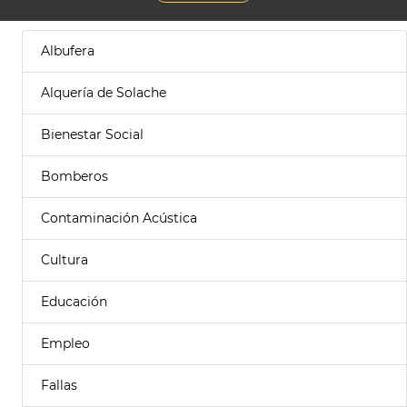
Albufera
Alquería de Solache
Bienestar Social
Bomberos
Contaminación Acústica
Cultura
Educación
Empleo
Fallas