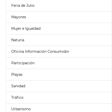
Feria de Julio
Mayores
Mujer e Igualdad
Naturia
Oficina Información Consumidor
Participación
Playas
Sanidad
Tráfico
Urbanismo