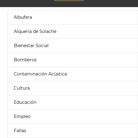
Albufera
Alquería de Solache
Bienestar Social
Bomberos
Contaminación Acústica
Cultura
Educación
Empleo
Fallas