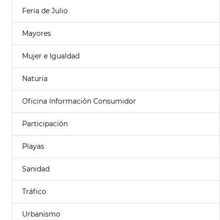
Feria de Julio
Mayores
Mujer e Igualdad
Naturia
Oficina Información Consumidor
Participación
Playas
Sanidad
Tráfico
Urbanismo