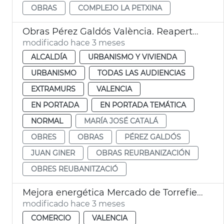
OBRAS
COMPLEJO LA PETXINA
Obras Pérez Galdós València. Reapertura
modificado hace 3 meses
ALCALDÍA
URBANISMO Y VIVIENDA
URBANISMO
TODAS LAS AUDIENCIAS
EXTRAMURS
VALENCIA
EN PORTADA
EN PORTADA TEMÁTICA
NORMAL
MARÍA JOSÉ CATALÁ
OBRES
OBRAS
PÉREZ GALDÓS
JUAN GINER
OBRAS REURBANIZACIÓN
OBRES REUBANITZACIÓ
Mejora energética Mercado de Torrefiel València
modificado hace 3 meses
COMERCIO
VALENCIA