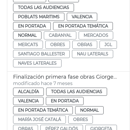
TODAS LAS AUDIENCIAS
POBLATS MARITIMS
VALENCIA
EN PORTADA
EN PORTADA TEMÁTICA
NORMAL
CABANYAL
MERCADOS
MERCATS
OBRES
OBRAS
JGL
SANTIAGO BALLESTER
NAU LATERALS
NAVES LATERALES
Finalización primera fase obras Giorgeta y Pérez Galdós València
modificado hace 7 meses
ALCALDÍA
TODAS LAS AUDIENCIAS
VALENCIA
EN PORTADA
EN PORTADA TEMÁTICA
NORMAL
MARÍA JOSÉ CATALÁ
OBRES
OBRAS
PÉREZ GALDÓS
GIORGETA