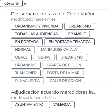
.
obras
Dos semanas obras calle Colón València
modificado hace 1 mes
URBANISMO Y VIVIENDA
URBANISMO
TODAS LAS AUDIENCIAS
EIXAMPLE
EN PORTADA
EN PORTADA TEMÁTICA
NORMAL
MARÍA JOSÉ CATALÁ
OBRES
OBRAS
URBANISMO
URBANISME
CARRER DE COLÓN
JUAN GINER
PORTA DE LA MAR
PLA VALENTIA
CALLE DE COLÓN
Adjudicación acuerdo marco obras inmuebles municipales València
modificado hace 1 mes
AYUNTAMIENTO
VALENCIA