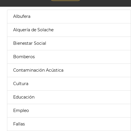
Albufera
Alquería de Solache
Bienestar Social
Bomberos
Contaminación Acústica
Cultura
Educación
Empleo
Fallas