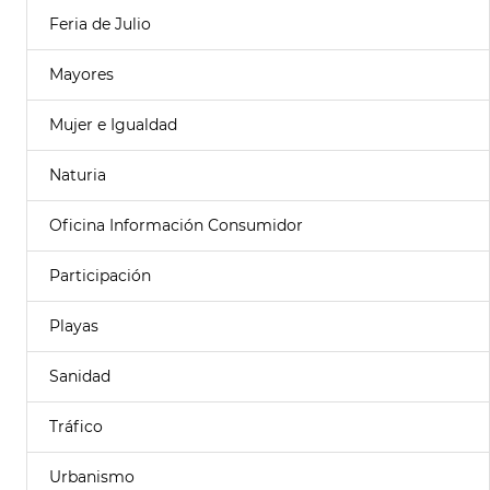
Feria de Julio
Mayores
Mujer e Igualdad
Naturia
Oficina Información Consumidor
Participación
Playas
Sanidad
Tráfico
Urbanismo