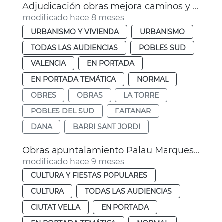
Adjudicación obras mejora caminos y calles afectadas dana la Torre
modificado hace 8 meses
URBANISMO Y VIVIENDA
URBANISMO
TODAS LAS AUDIENCIAS
POBLES SUD
VALENCIA
EN PORTADA
EN PORTADA TEMÁTICA
NORMAL
OBRES
OBRAS
LA TORRE
POBLES DEL SUD
FAITANAR
DANA
BARRI SANT JORDI
Obras apuntalamiento Palau Marquesos Montortal
modificado hace 9 meses
CULTURA Y FIESTAS POPULARES
CULTURA
TODAS LAS AUDIENCIAS
CIUTAT VELLA
EN PORTADA