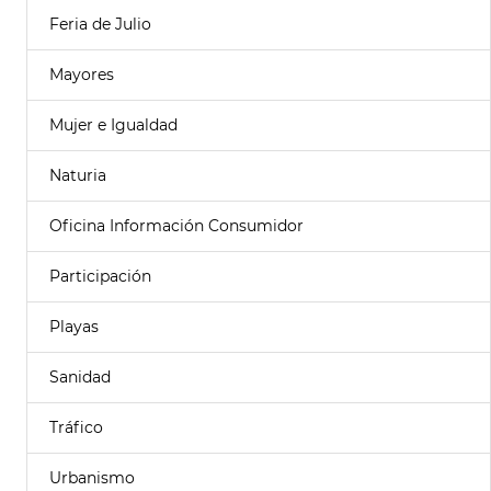
Feria de Julio
Mayores
Mujer e Igualdad
Naturia
Oficina Información Consumidor
Participación
Playas
Sanidad
Tráfico
Urbanismo