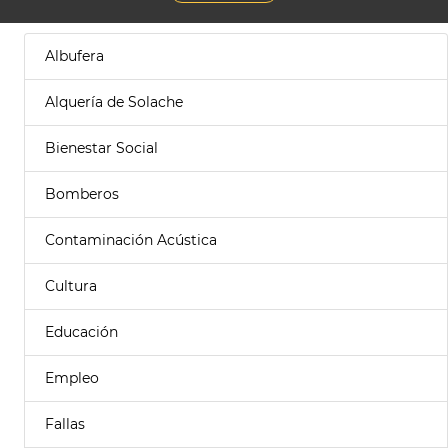
Albufera
Alquería de Solache
Bienestar Social
Bomberos
Contaminación Acústica
Cultura
Educación
Empleo
Fallas