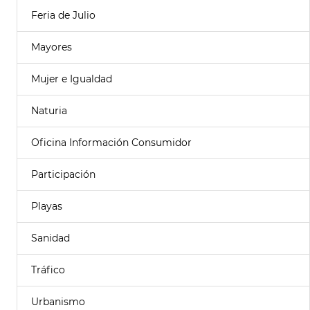
Feria de Julio
Mayores
Mujer e Igualdad
Naturia
Oficina Información Consumidor
Participación
Playas
Sanidad
Tráfico
Urbanismo