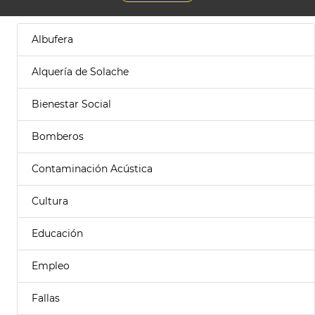
Albufera
Alquería de Solache
Bienestar Social
Bomberos
Contaminación Acústica
Cultura
Educación
Empleo
Fallas