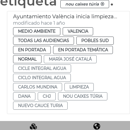
etiqueta
.
nou caixes túria
Ayuntamiento València inicia limpieza nuevo cauce Turia dana
modificado hace 1 año
MEDIO AMBIENTE
VALENCIA
TODAS LAS AUDIENCIAS
POBLES SUD
EN PORTADA
EN PORTADA TEMÁTICA
NORMAL
MARÍA JOSÉ CATALÁ
CICLE INTEGRAL AIGUA
CICLO INTEGRAL AGUA
CARLOS MUNDINA
LIMPIEZA
DANA
CHJ
NOU CAIXES TÚRIA
NUEVO CAUCE TURIA