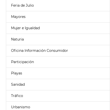
Feria de Julio
Mayores
Mujer e Igualdad
Naturia
Oficina Información Consumidor
Participación
Playas
Sanidad
Tráfico
Urbanismo