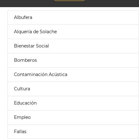
Albufera
Alquería de Solache
Bienestar Social
Bomberos
Contaminación Acústica
Cultura
Educación
Empleo
Fallas