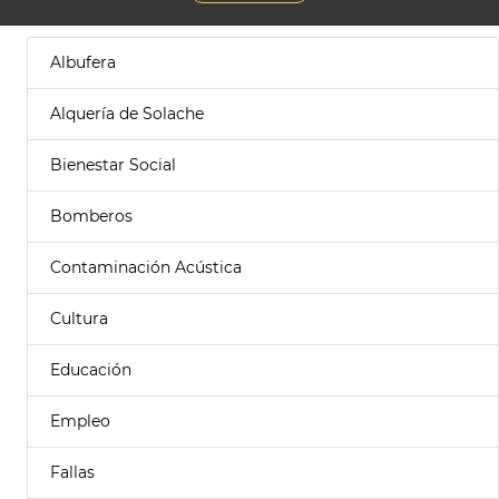
Albufera
Alquería de Solache
Bienestar Social
Bomberos
Contaminación Acústica
Cultura
Educación
Empleo
Fallas