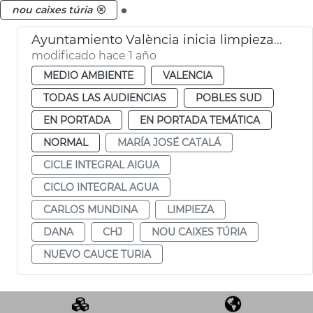
.
nou caixes túria
Ayuntamiento València inicia limpieza nuevo cauce Turia dana
modificado hace 1 año
MEDIO AMBIENTE
VALENCIA
TODAS LAS AUDIENCIAS
POBLES SUD
EN PORTADA
EN PORTADA TEMÁTICA
NORMAL
MARÍA JOSÉ CATALÁ
CICLE INTEGRAL AIGUA
CICLO INTEGRAL AGUA
CARLOS MUNDINA
LIMPIEZA
DANA
CHJ
NOU CAIXES TÚRIA
NUEVO CAUCE TURIA