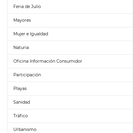
Feria de Julio
Mayores
Mujer e Igualdad
Naturia
Oficina Información Consumidor
Participación
Playas
Sanidad
Tráfico
Urbanismo