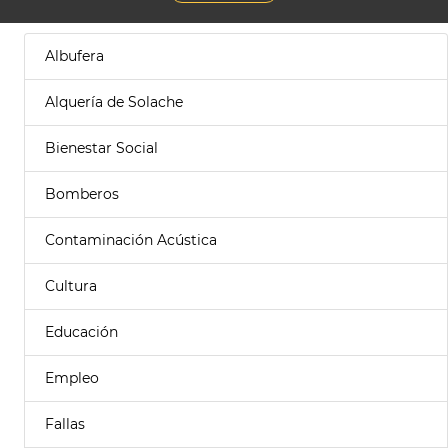
Albufera
Alquería de Solache
Bienestar Social
Bomberos
Contaminación Acústica
Cultura
Educación
Empleo
Fallas