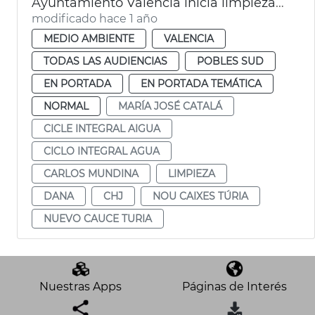
Ayuntamiento València inicia limpieza nuevo cauce Turia dana
modificado hace 1 año
MEDIO AMBIENTE
VALENCIA
TODAS LAS AUDIENCIAS
POBLES SUD
EN PORTADA
EN PORTADA TEMÁTICA
NORMAL
MARÍA JOSÉ CATALÁ
CICLE INTEGRAL AIGUA
CICLO INTEGRAL AGUA
CARLOS MUNDINA
LIMPIEZA
DANA
CHJ
NOU CAIXES TÚRIA
NUEVO CAUCE TURIA
Nuestras Apps
Páginas de Interés