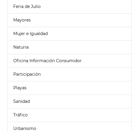
Feria de Julio
Mayores
Mujer e Igualdad
Naturia
Oficina Información Consumidor
Participación
Playas
Sanidad
Tráfico
Urbanismo