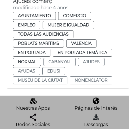
Ajudes comerç
modificado hace 4 años
AYUNTAMIENTO
COMERCIO
EMPLEO
MUJER E IGUALDAD
TODAS LAS AUDIENCIAS
POBLATS MARITIMS
VALENCIA
EN PORTADA
EN PORTADA TEMÁTICA
NORMAL
CABANYAL
AJUDES
AYUDAS
EDUSI
MUSEU DE LA CIUTAT
NOMENCLÁTOR
Nuestras Apps
Páginas de Interés
Redes Sociales
Descargas