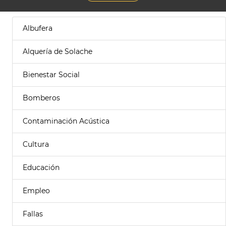
Albufera
Alquería de Solache
Bienestar Social
Bomberos
Contaminación Acústica
Cultura
Educación
Empleo
Fallas