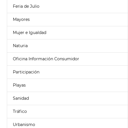
Feria de Julio
Mayores
Mujer e Igualdad
Naturia
Oficina Información Consumidor
Participación
Playas
Sanidad
Tráfico
Urbanismo