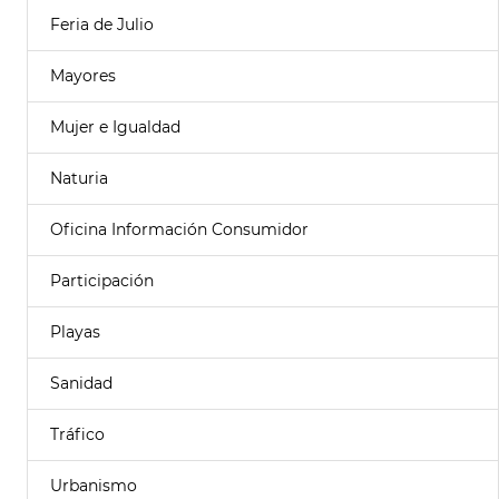
Feria de Julio
Mayores
Mujer e Igualdad
Naturia
Oficina Información Consumidor
Participación
Playas
Sanidad
Tráfico
Urbanismo