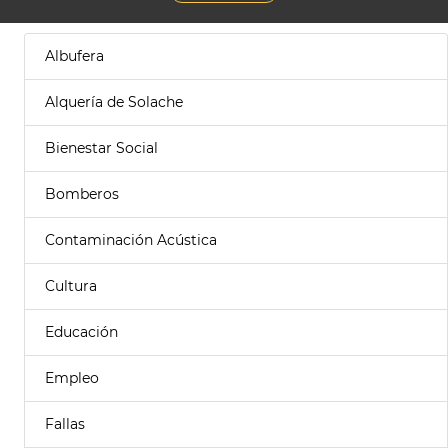
Albufera
Alquería de Solache
Bienestar Social
Bomberos
Contaminación Acústica
Cultura
Educación
Empleo
Fallas