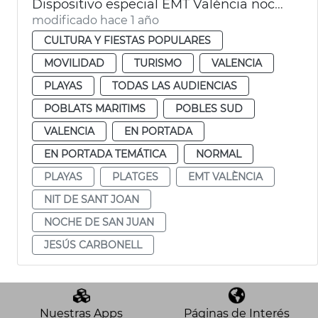
Dispositivo especial EMT València noche San Juan
modificado hace 1 año
CULTURA Y FIESTAS POPULARES
MOVILIDAD
TURISMO
VALENCIA
PLAYAS
TODAS LAS AUDIENCIAS
POBLATS MARITIMS
POBLES SUD
VALENCIA
EN PORTADA
EN PORTADA TEMÁTICA
NORMAL
PLAYAS
PLATGES
EMT VALÈNCIA
NIT DE SANT JOAN
NOCHE DE SAN JUAN
JESÚS CARBONELL
Nuestras Apps
Páginas de Interés