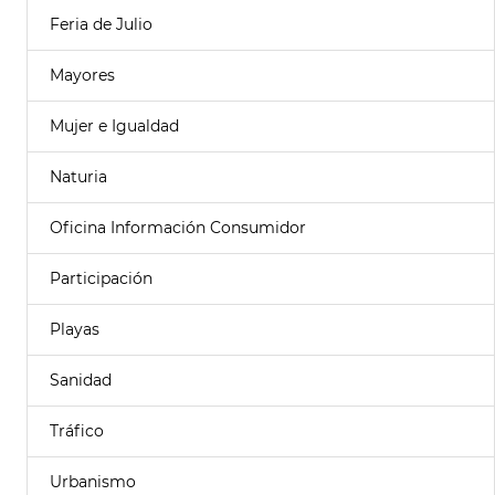
Feria de Julio
Mayores
Mujer e Igualdad
Naturia
Oficina Información Consumidor
Participación
Playas
Sanidad
Tráfico
Urbanismo