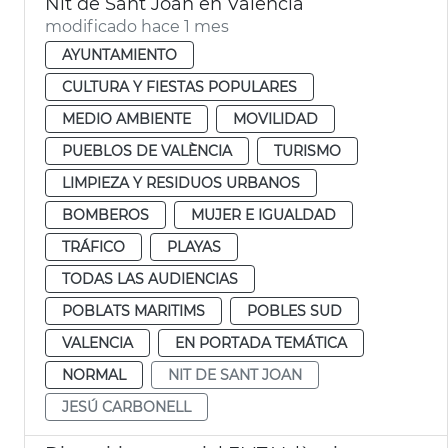
Nit de Sant Joan en València
modificado hace 1 mes
AYUNTAMIENTO
CULTURA Y FIESTAS POPULARES
MEDIO AMBIENTE
MOVILIDAD
PUEBLOS DE VALÈNCIA
TURISMO
LIMPIEZA Y RESIDUOS URBANOS
BOMBEROS
MUJER E IGUALDAD
TRÁFICO
PLAYAS
TODAS LAS AUDIENCIAS
POBLATS MARITIMS
POBLES SUD
VALENCIA
EN PORTADA TEMÁTICA
NORMAL
NIT DE SANT JOAN
JESÚ CARBONELL