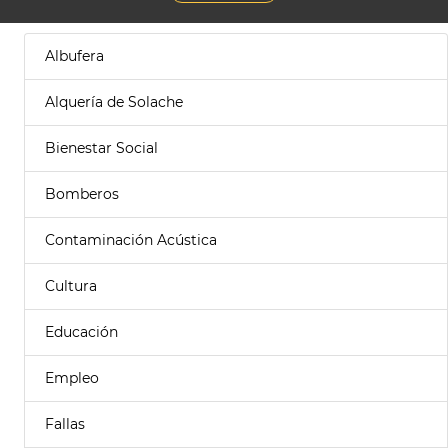
Albufera
Alquería de Solache
Bienestar Social
Bomberos
Contaminación Acústica
Cultura
Educación
Empleo
Fallas