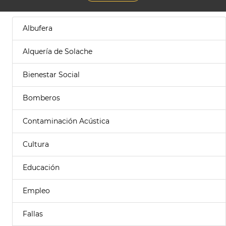
Albufera
Alquería de Solache
Bienestar Social
Bomberos
Contaminación Acústica
Cultura
Educación
Empleo
Fallas