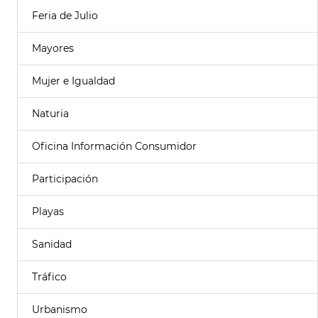
Feria de Julio
Mayores
Mujer e Igualdad
Naturia
Oficina Información Consumidor
Participación
Playas
Sanidad
Tráfico
Urbanismo