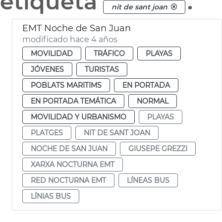
etiqueta
.
nit de sant joan
EMT Noche de San Juan
modificado hace 4 años
MOVILIDAD
TRÁFICO
PLAYAS
JÓVENES
TURISTAS
POBLATS MARITIMS
EN PORTADA
EN PORTADA TEMÁTICA
NORMAL
MOVILIDAD Y URBANISMO
PLAYAS
PLATGES
NIT DE SANT JOAN
NOCHE DE SAN JUAN
GIUSEPE GREZZI
XARXA NOCTURNA EMT
RED NOCTURNA EMT
LÍNEAS BUS
LÍNIAS BUS