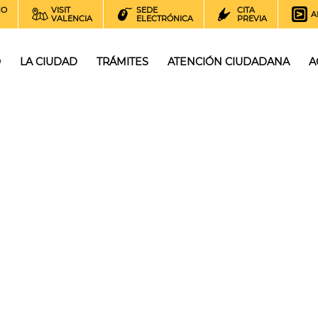
NO
VISIT
SEDE
CITA
A
VALENCIA
ELECTRÓNICA
PREVIA
O
LA CIUDAD
TRÁMITES
ATENCIÓN CIUDADANA
A