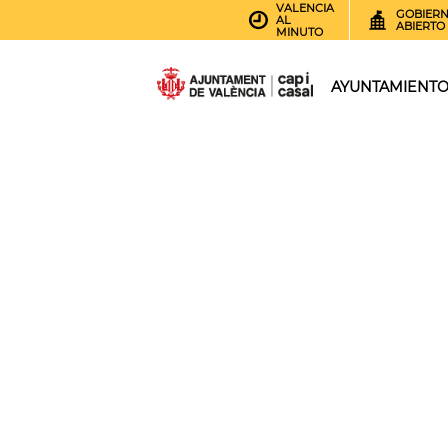
VALENCIA
GOBIER
AL
ABIERTO
MINUTO
AYUNTAMIENT