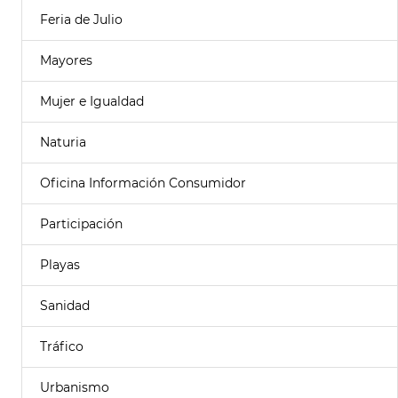
Feria de Julio
Mayores
Mujer e Igualdad
Naturia
Oficina Información Consumidor
Participación
Playas
Sanidad
Tráfico
Urbanismo