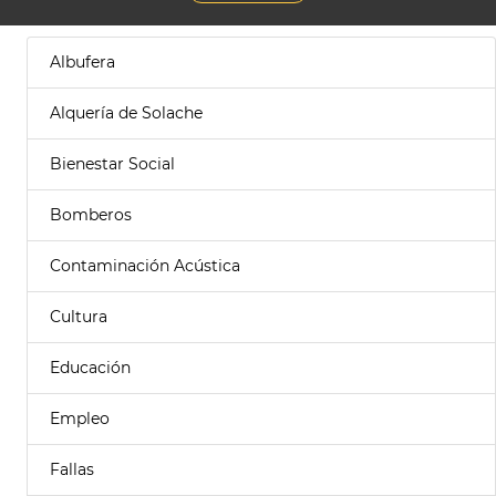
Albufera
Alquería de Solache
Bienestar Social
Bomberos
Contaminación Acústica
Cultura
Educación
Empleo
Fallas