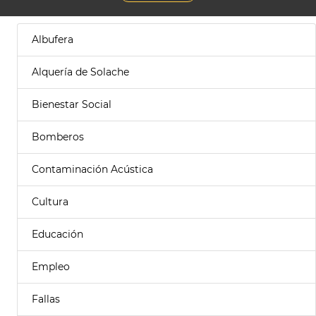
Albufera
Alquería de Solache
Bienestar Social
Bomberos
Contaminación Acústica
Cultura
Educación
Empleo
Fallas