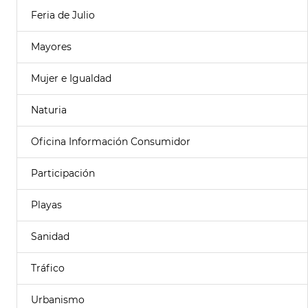
Feria de Julio
Mayores
Mujer e Igualdad
Naturia
Oficina Información Consumidor
Participación
Playas
Sanidad
Tráfico
Urbanismo