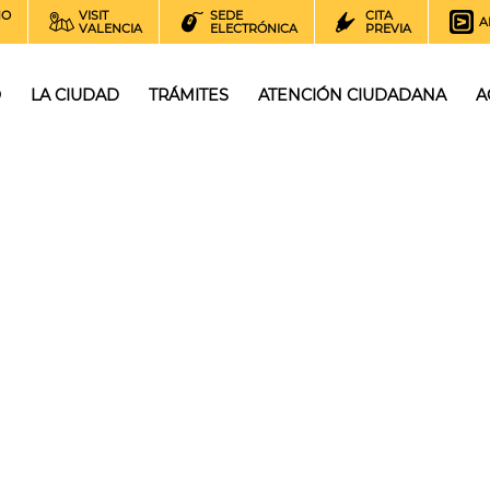
NO
VISIT
SEDE
CITA
A
VALENCIA
ELECTRÓNICA
PREVIA
O
LA CIUDAD
TRÁMITES
ATENCIÓN CIUDADANA
A