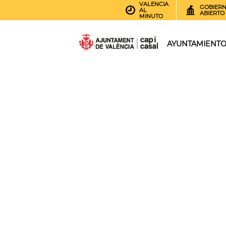
VALENCIA
GOBIER
AL
ABIERTO
MINUTO
AYUNTAMIENT