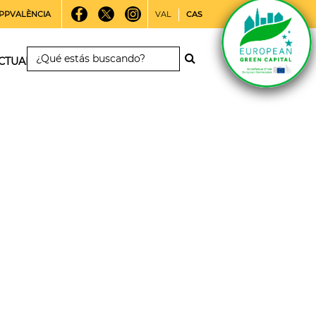
PPVALÈNCIA
VAL
CAS
CTUALIDAD