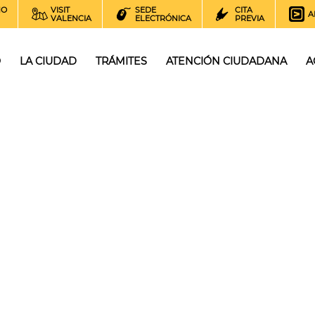
NO
VISIT
SEDE
CITA
A
VALENCIA
ELECTRÓNICA
PREVIA
O
LA CIUDAD
TRÁMITES
ATENCIÓN CIUDADANA
A