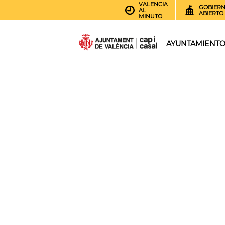
VALENCIA
GOBIER
AL
ABIERTO
MINUTO
AYUNTAMIENT