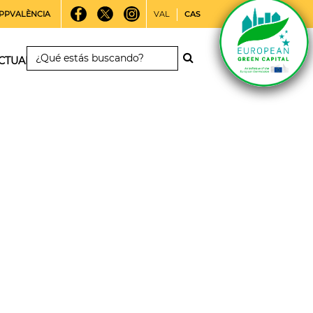
PPVALÈNCIA
VAL
CAS
CTUALIDAD