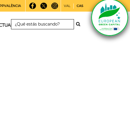
PPVALÈNCIA
VAL
CAS
CTUALIDAD