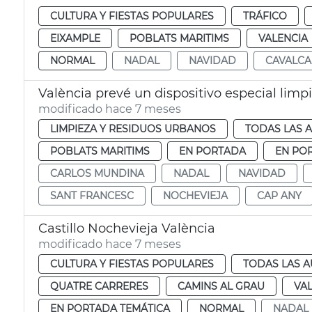
CULTURA Y FIESTAS POPULARES
TRÁFICO
EIXAMPLE
POBLATS MARITIMS
VALENCIA
NORMAL
NADAL
NAVIDAD
CAVALCA
València prevé un dispositivo especial lim
modificado hace 7 meses
LIMPIEZA Y RESIDUOS URBANOS
TODAS LAS 
POBLATS MARITIMS
EN PORTADA
EN PO
CARLOS MUNDINA
NADAL
NAVIDAD
SANT FRANCESC
NOCHEVIEJA
CAP ANY
Castillo Nochevieja València
modificado hace 7 meses
CULTURA Y FIESTAS POPULARES
TODAS LAS A
QUATRE CARRERES
CAMINS AL GRAU
VA
EN PORTADA TEMÁTICA
NORMAL
NADAL