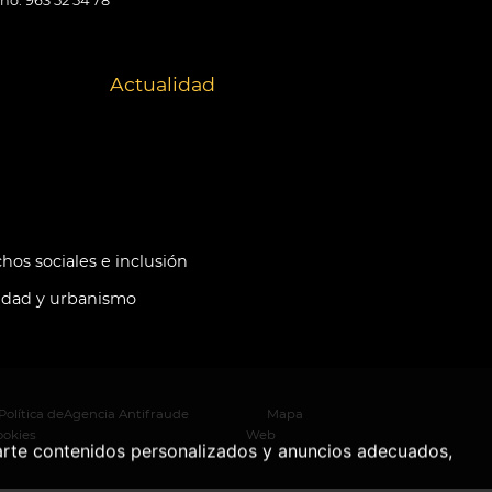
ono: 963 52 54 78
Actualidad
hos sociales e inclusión
idad y urbanismo
Política de
Agencia Antifraude
Mapa
ookies
Web
arte contenidos personalizados y anuncios adecuados,