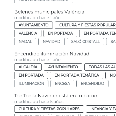
Belenes municipales València
modificado hace 1 año
AYUNTAMIENTO
CULTURA Y FIESTAS POPULAR
VALENCIA
EN PORTADA
EN PORTADA TE
NADAL
NAVIDAD
SALÓ CRISTALL
SA
Encendido iluminación Navidad
modificado hace 1 año
ALCALDÍA
AYUNTAMIENTO
TODAS LAS A
EN PORTADA
EN PORTADA TEMÁTICA
NO
ILUMINACIÓN
ENCESA
ENCENDIDO
Toc Toc la Navidad está en tu barrio
modificado hace 5 años
CULTURA Y FIESTAS POPULARES
INFANCIA Y F