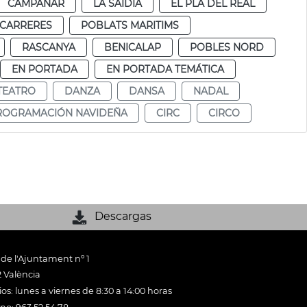
CAMPANAR
LA SAIDIA
EL PLA DEL REAL
 CARRERES
POBLATS MARITIMS
RASCANYA
BENICALAP
POBLES NORD
EN PORTADA
EN PORTADA TEMÁTICA
TEATRO
DANZA
DANSA
NADAL
ROGRAMACIÓN NAVIDEÑA
CIRC
CIRCO
Descargas
 de l'Ajuntament nº 1
 València
os: lunes a viernes de 8:30 a 14:00 horas