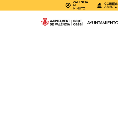
VALENCIA
GOBIER
AL
ABIERTO
MINUTO
AYUNTAMIENT