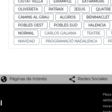
CIUTAT VELLA
EIXAMPLE
EXTRAMURS
OLIVERETA
PATRAIX
JESUS
QUATRE
CAMINS AL GRAU
ALGIROS
BENIMACLET
POBLES OEST
POBLES SUD
VALENCIA
NORMAL
CARLOS GALIANA
TEATRE
NAVIDAD
PROGRAMACIÓ NADALENCA
P
Páginas de Interés
Redes Sociales
Plaça
46002
Horari