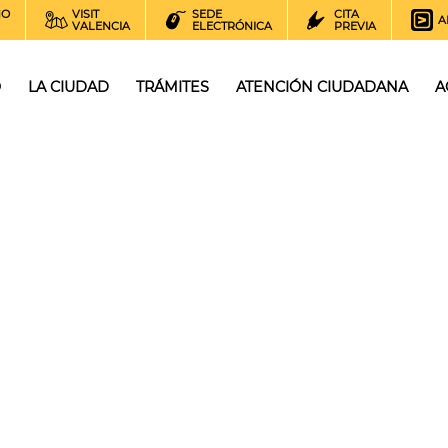
NO
VISIT
SEDE
CITA
A
VALENCIA
ELECTRÓNICA
PREVIA
O
LA CIUDAD
TRÁMITES
ATENCIÓN CIUDADANA
A