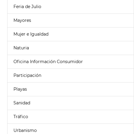
Feria de Julio
Mayores
Mujer e Igualdad
Naturia
Oficina Información Consumidor
Participación
Playas
Sanidad
Tráfico
Urbanismo