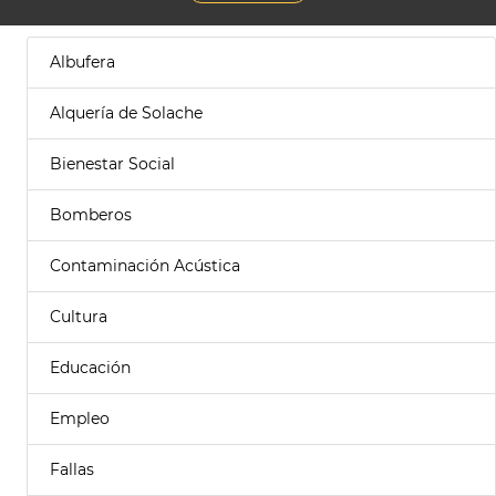
Albufera
Alquería de Solache
Bienestar Social
Bomberos
Contaminación Acústica
Cultura
Educación
Empleo
Fallas