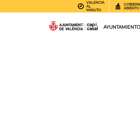
VALENCIA
GOBIER
AL
ABIERTO
MINUTO
AYUNTAMIENT