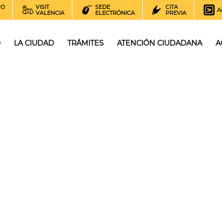
NO
VISIT
SEDE
CITA
A
VALENCIA
ELECTRÓNICA
PREVIA
O
LA CIUDAD
TRÁMITES
ATENCIÓN CIUDADANA
A