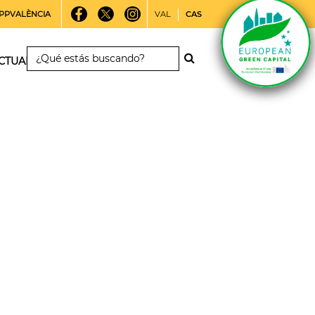
PPVALÈNCIA
VAL
CAS
CTUALIDAD