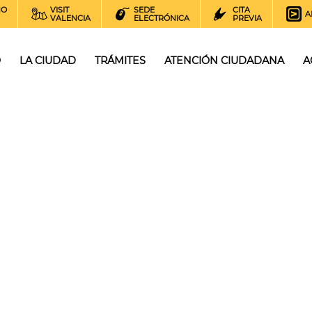
NO
VISIT
SEDE
CITA
A
VALENCIA
ELECTRÓNICA
PREVIA
O
LA CIUDAD
TRÁMITES
ATENCIÓN CIUDADANA
A