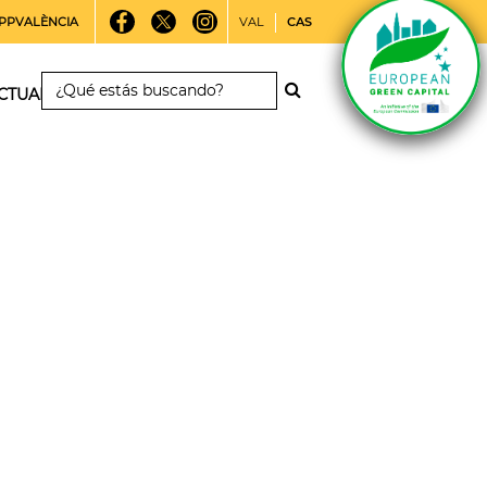
PPVALÈNCIA
VAL
CAS
CTUALIDAD