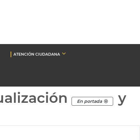
ATENCIÓN CIUDADANA
ualización
y
En portada