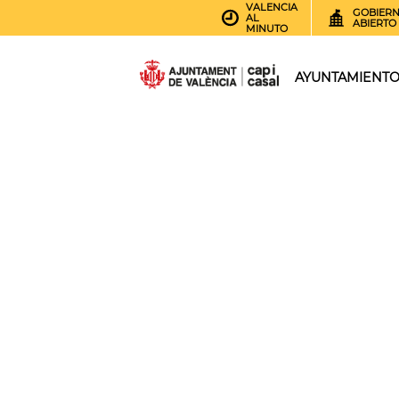
VALENCIA
GOBIER
AL
ABIERTO
MINUTO
AYUNTAMIENT