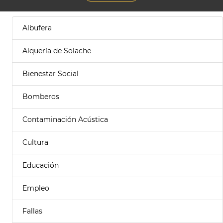
Albufera
Alquería de Solache
Bienestar Social
Bomberos
Contaminación Acústica
Cultura
Educación
Empleo
Fallas