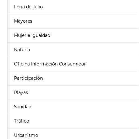
Feria de Julio
Mayores
Mujer e Igualdad
Naturia
Oficina Información Consumidor
Participación
Playas
Sanidad
Tráfico
Urbanismo