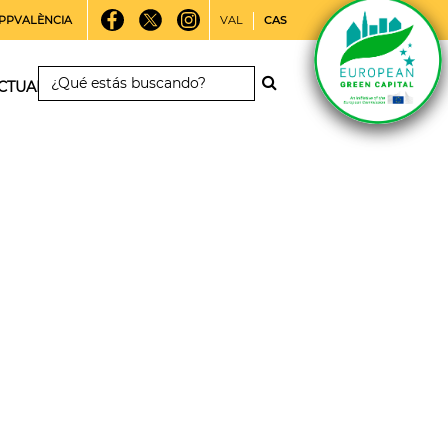
PPVALÈNCIA
VAL
CAS
CTUALIDAD