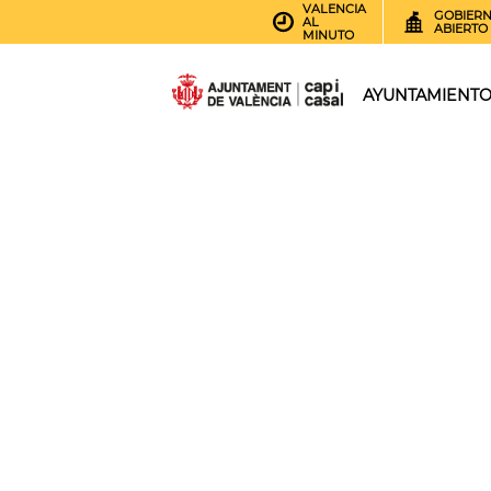
VALENCIA
GOBIER
AL
ABIERTO
MINUTO
AYUNTAMIENT