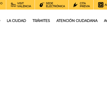
NO
VISIT
SEDE
CITA
A
VALENCIA
ELECTRÓNICA
PREVIA
O
LA CIUDAD
TRÁMITES
ATENCIÓN CIUDADANA
A