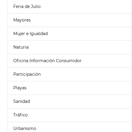
Feria de Julio
Mayores
Mujer e Igualdad
Naturia
Oficina Información Consumidor
Participación
Playas
Sanidad
Tráfico
Urbanismo