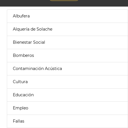
Albufera
Alquería de Solache
Bienestar Social
Bomberos
Contaminación Acústica
Cultura
Educación
Empleo
Fallas