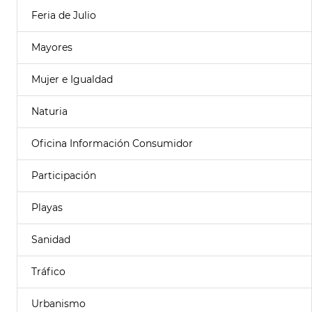
Feria de Julio
Mayores
Mujer e Igualdad
Naturia
Oficina Información Consumidor
Participación
Playas
Sanidad
Tráfico
Urbanismo