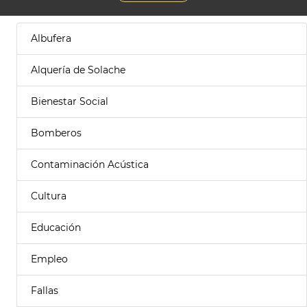
Albufera
Alquería de Solache
Bienestar Social
Bomberos
Contaminación Acústica
Cultura
Educación
Empleo
Fallas