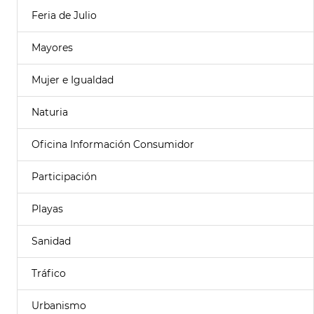
Feria de Julio
Mayores
Mujer e Igualdad
Naturia
Oficina Información Consumidor
Participación
Playas
Sanidad
Tráfico
Urbanismo