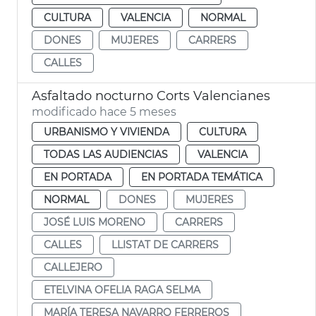
CULTURA
VALENCIA
NORMAL
DONES
MUJERES
CARRERS
CALLES
Asfaltado nocturno Corts Valencianes
modificado hace 5 meses
URBANISMO Y VIVIENDA
CULTURA
TODAS LAS AUDIENCIAS
VALENCIA
EN PORTADA
EN PORTADA TEMÁTICA
NORMAL
DONES
MUJERES
JOSÉ LUIS MORENO
CARRERS
CALLES
LLISTAT DE CARRERS
CALLEJERO
ETELVINA OFELIA RAGA SELMA
MARÍA TERESA NAVARRO FERREROS