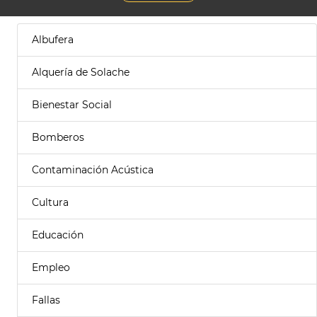
Albufera
Alquería de Solache
Bienestar Social
Bomberos
Contaminación Acústica
Cultura
Educación
Empleo
Fallas