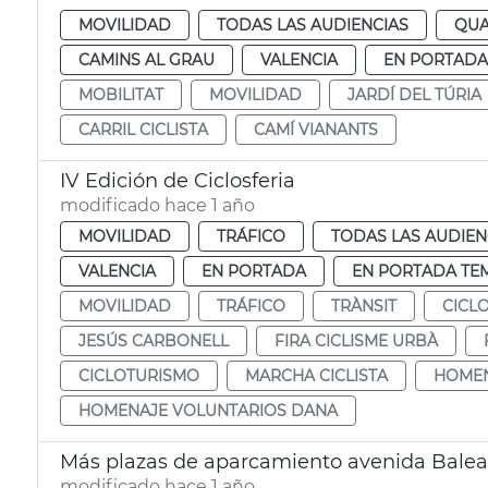
MOVILIDAD
TODAS LAS AUDIENCIAS
QUA
CAMINS AL GRAU
VALENCIA
EN PORTADA
MOBILITAT
MOVILIDAD
JARDÍ DEL TÚRIA
CARRIL CICLISTA
CAMÍ VIANANTS
IV Edición de Ciclosferia
modificado hace 1 año
MOVILIDAD
TRÁFICO
TODAS LAS AUDIEN
VALENCIA
EN PORTADA
EN PORTADA TE
MOVILIDAD
TRÁFICO
TRÀNSIT
CICL
JESÚS CARBONELL
FIRA CICLISME URBÀ
CICLOTURISMO
MARCHA CICLISTA
HOMEN
HOMENAJE VOLUNTARIOS DANA
Más plazas de aparcamiento avenida Balea
modificado hace 1 año