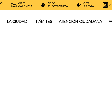
NO
VISIT
SEDE
CITA
A
VALENCIA
ELECTRÓNICA
PREVIA
O
LA CIUDAD
TRÁMITES
ATENCIÓN CIUDADANA
A