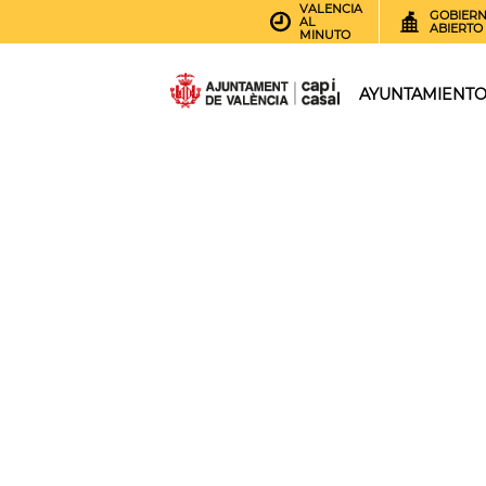
VALENCIA
GOBIER
AL
ABIERTO
MINUTO
AYUNTAMIENT