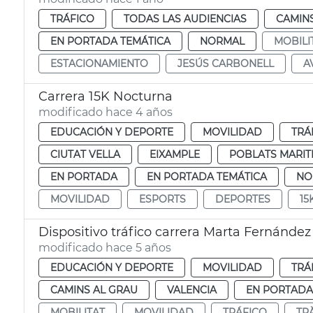
TRÁFICO
TODAS LAS AUDIENCIAS
CAMIN
EN PORTADA TEMÁTICA
NORMAL
MOBILI
ESTACIONAMIENTO
JESÚS CARBONELL
A
Carrera 15K Nocturna
modificado hace 4 años
EDUCACIÓN Y DEPORTE
MOVILIDAD
TRÁ
CIUTAT VELLA
EIXAMPLE
POBLATS MARIT
EN PORTADA
EN PORTADA TEMÁTICA
NO
MOVILIDAD
ESPORTS
DEPORTES
15
Dispositivo tráfico carrera Marta Fernández
modificado hace 5 años
EDUCACIÓN Y DEPORTE
MOVILIDAD
TRÁ
CAMINS AL GRAU
VALENCIA
EN PORTADA
MOBILITAT
MOVILIDAD
TRÁFICO
TR