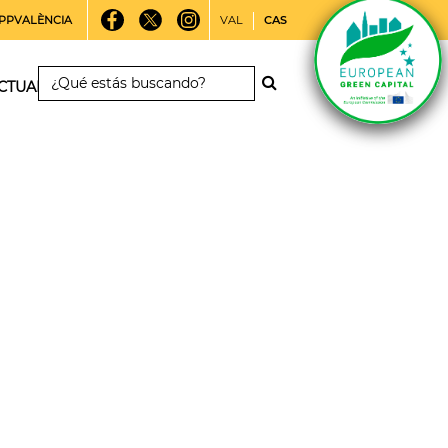
PPVALÈNCIA
VAL
CAS
CTUALIDAD