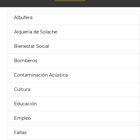
Albufera
Alquería de Solache
Bienestar Social
Bomberos
Contaminación Acústica
Cultura
Educación
Empleo
Fallas