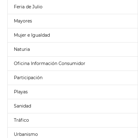
Feria de Julio
Mayores
Mujer e Igualdad
Naturia
Oficina Información Consumidor
Participación
Playas
Sanidad
Tráfico
Urbanismo