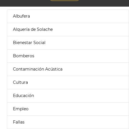
Albufera
Alquería de Solache
Bienestar Social
Bomberos
Contaminación Acústica
Cultura
Educación
Empleo
Fallas