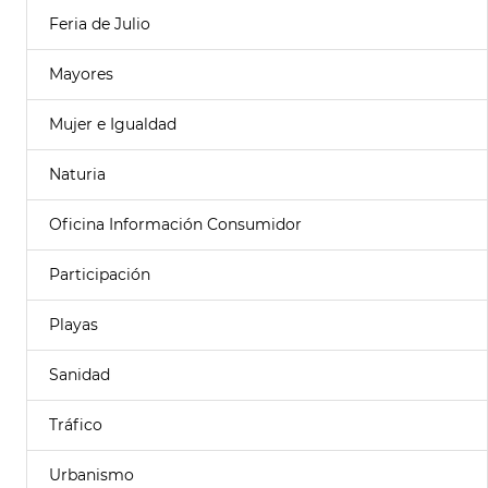
Feria de Julio
Mayores
Mujer e Igualdad
Naturia
Oficina Información Consumidor
Participación
Playas
Sanidad
Tráfico
Urbanismo